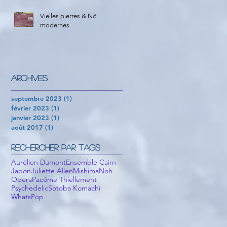
Vielles pierres & Nô
modernes
Archives
septembre 2023
(1)
1 post
février 2023
(1)
1 post
janvier 2023
(1)
1 post
août 2017
(1)
1 post
Rechercher par Tags
Aurélien Dumont
Ensemble Cairn
Japon
Juliette Allen
Mishima
Noh
Opera
Pacôme Thiellement
Psychedelic
Sotoba Komachi
WhatsPop