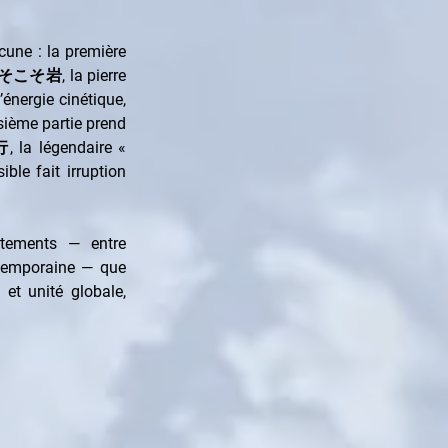
une : la première 
そこそ岩, la pierre 
nergie cinétique, 
sième partie prend 
a légendaire « 
le fait irruption 
tements — entre 
ntemporaine — que 
et unité globale, 