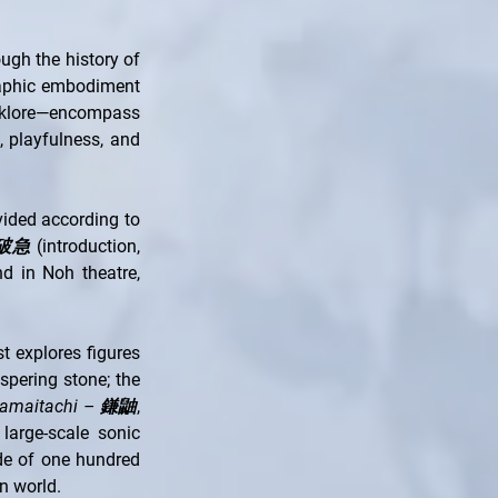
ugh the history of 
raphic embodiment 
lklore—encompass 
 playfulness, and 
vided according to 
序破急
 (introduction, 
 in Noh theatre, 
t explores figures 
ispering stone; the 
amaitachi – 鎌鼬
, 
arge-scale sonic 
de of one hundred 
n world.