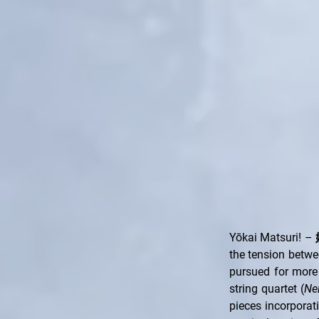
Yōkai Matsuri! –
the tension betwe
pursued for more 
string quartet (
Ne
pieces incorporat