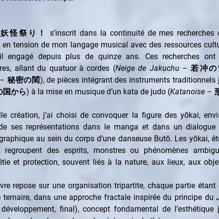
 妖怪祭り！ s’inscrit dans la continuité de mes recherches co
 en tension de mon langage musical avec des ressources cultur
il engagé depuis plus de quinze ans. Ces recherches ont 
s, allant du quatuor à cordes (
Neige de Jakuchu
 – 若冲の雪) 
 – 秘密の閨), de pièces intégrant des instruments traditionnels 
から) à la mise en musique d’un kata de judo (
Katanoise
 –
le création, j’ai choisi de convoquer la figure des yōkai, envi
re de ses représentations dans le manga et dans un dialogue 
graphique au sein du corps d’une danseuse Butō. Les yōkai, êtr
s, regroupent des esprits, monstres ou phénomènes ambigus,
tie et protection, souvent liés à la nature, aux lieux, aux obje
re repose sur une organisation tripartite, chaque partie étant 
 ternaire, dans une approche fractale inspirée du principe du 
 développement, final), concept fondamental de l’esthétique j