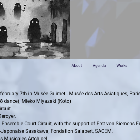
About
Agenda
Works
 february 7th in Musée Guimet - Musée des Arts Asiatiques, Paris
ō dance), Mieko Miyazaki (Koto)
cuit. 
eroyer. 
nsemble Court-Circuit, with the support of Erst von Siemens F
-Japonaise Sasakawa, Fondation Salabert, SACEM.
ns Musicales Artchipel