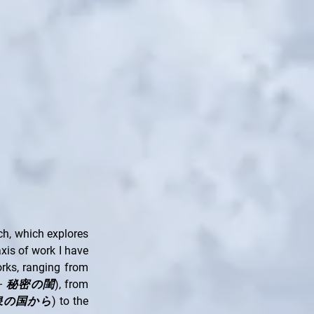
, which explores 
is of work I have 
rks, ranging from 
ya – 秘密の閨
), from 
– 黄泉の国から
) to the 