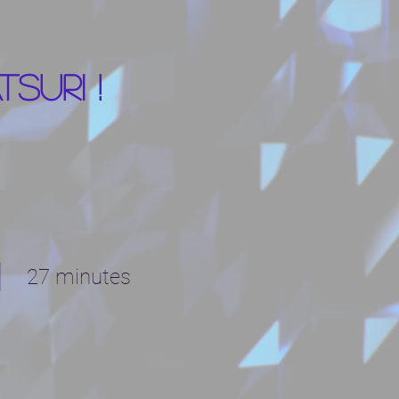
suri !
27 minutes