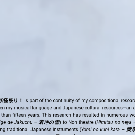
 妖怪祭り！ is part of the continuity of my compositional research
en my musical language and Japanese cultural resources—an ax
than fifteen years. This research has resulted in numerous wo
ige de Jakuchu – 若冲の雪
) to Noh theatre (
Himitsu no ne
ing traditional Japanese instruments (
Yomi no kuni kara 