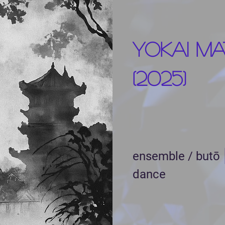
Yokai Mat
(2025)
ensemble / butō
dance