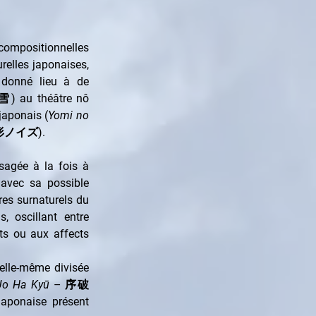
mpositionnelles 
elles japonaises, 
donné lieu à de 
au théâtre nô 
japonais (
Yomi no 
 形ノイズ).
sagée à la fois à 
avec sa possible 
es surnaturels du 
 oscillant entre 
ts ou aux affects 
elle-même divisée 
Jo Ha Kyū
 – 序破
aponaise présent 