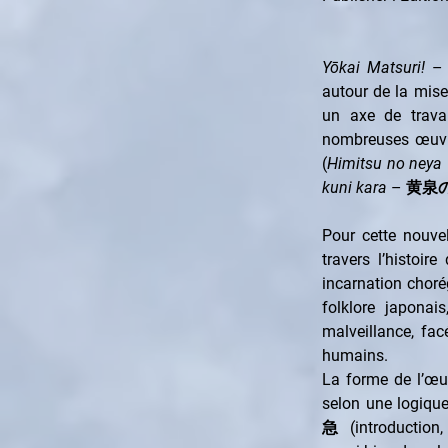
Yōkai Matsuri!
 –
autour de la mise
un axe de trava
nombreuses œuvre
(
Himitsu no neya
kuni kara
 – 黄泉の国
Pour cette nouvel
travers l’histoi
incarnation choré
folklore japonai
malveillance, facé
humains.
La forme de l’œuv
selon une logique
急 (introduction,