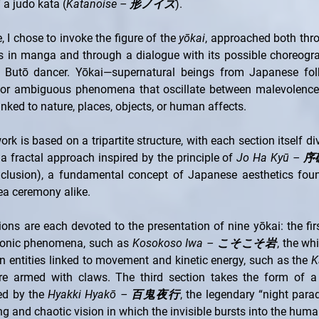
 a judo kata (
Katanoise – 形ノイズ
).
, I chose to invoke the figure of the 
yōkai
, approached both thro
ns in manga and through a dialogue with its possible choreog
 Butō dancer. Yōkai—supernatural beings from Japanese fo
, or ambiguous phenomena that oscillate between malevolence,
linked to nature, places, objects, or human affects.
rk is based on a tripartite structure, with each section itself di
n a fractal approach inspired by the principle of 
Jo Ha Kyū – 
clusion), a fundamental concept of Japanese aesthetics found
ea ceremony alike.
ions are each devoted to the presentation of nine yōkai: the firs
sonic phenomena, such as 
Kosokoso Iwa – こそこそ岩
, the wh
 entities linked to movement and kinetic energy, such as the 
K
ure armed with claws. The third section takes the form of a l
ed by the 
Hyakki Hyakō – 百鬼夜行
, the legendary “night para
g and chaotic vision in which the invisible bursts into the huma