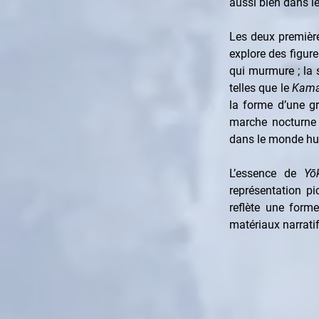
aussi bien dans l
Les deux première
explore des figu
qui murmure ; la 
telles que le 
Kama
la forme d’une g
marche nocturne d
dans le monde h
L’essence de 
Yō
représentation pi
reflète une forme
matériaux narratifs