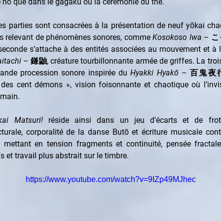
e nô que dans le gagaku ou la cérémonie du thé.
s parties sont consacrées à la présentation de neuf yōkai chac
res relevant de phénomènes sonores, comme 
Kosokoso Iwa
 – こ
seconde s’attache à des entités associées au mouvement et à l’é
itachi
 – 鎌鼬, créature tourbillonnante armée de griffes. La troi
rande procession sonore inspirée du 
Hyakki Hyakō
 – 百鬼夜行, l
es cent démons », vision foisonnante et chaotique où l’invisib
umain.
kai Matsuri!
 réside ainsi dans un jeu d’écarts et de frot
cturale, corporalité de la danse Butō et écriture musicale co
 mettant en tension fragments et continuité, pensée fractale 
 et travail plus abstrait sur le timbre.
https://www.youtube.com/watch?v=9IZp49MJhec