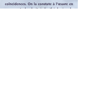
coïncidences. On la constate à l’œuvre en 
y passant du droit à la théologie, de 
l’économie à la psychanalyse, de la 
musique au dessin comme à la peinture, 
ou du management à l’environnement ; ou 
bien des leçons du vivant à des réflexions 
sur la traduction, de la mise en scène 
théâtrale au cinéma comme au 
journalisme ; ou bien encore du 
dérèglement climatique à la ville-machine, 
des études de genre au destin de 
l’Europe. Sans oublier le champ même de 
la philosophie s’interrogeant alors sur ses 
propres raidissements y bloquant la 
pensée.
Autant d’entrées dans une pratique 
particulière, mais qui font signe vers une 
stratégie commune : comment retrouver 
une initiative dans ce qui devient 
conforme et coïncidant et, par là, 
s’immobilise.