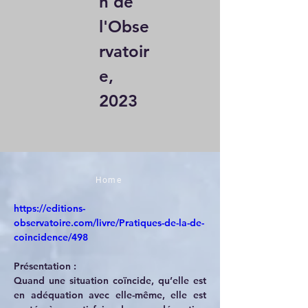
n de
l'Obse
rvatoir
e,
2023
Home
https://editions-
observatoire.com/livre/Pratiques-de-la-de-
coincidence/498
Présentation :
Quand une situation coïncide, qu’elle est 
en adéquation avec elle-même, elle est 