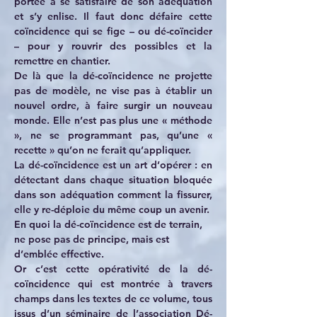
portée à se satisfaire de son adéquation 
et s’y enlise. Il faut donc défaire cette 
coïncidence qui se fige – ou dé-coïncider 
– pour y rouvrir des possibles et la 
remettre en chantier.
De là que la dé-coïncidence ne projette 
pas de modèle, ne vise pas à établir un 
nouvel ordre, à faire surgir un nouveau 
monde. Elle n’est pas plus une « méthode 
», ne se programmant pas, qu’une « 
recette » qu’on ne ferait qu’appliquer.
La dé-coïncidence est un art d’opérer : en 
détectant dans chaque situation bloquée 
dans son adéquation comment la fissurer, 
elle y re-déploie du même coup un avenir.
En quoi la dé-coïncidence est de terrain, 
ne pose pas de principe, mais est 
d’emblée effective.
Or c’est cette opérativité de la dé-
coïncidence qui est montrée à travers 
champs dans les textes de ce volume, tous 
issus d’un séminaire de l’association Dé-