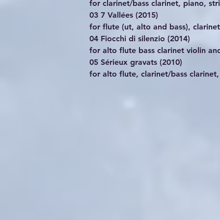
for clarinet/bass clarinet, piano, st
03 7 Vallées (2015)
for flute (ut, alto and bass), clarin
04 ﻿﻿﻿Fiocchi di silenzio (2014)
for alto flute bass clarinet violin an
05 ﻿﻿﻿Sérieux gravats (2010)
for alto flute, clarinet/bass clarin