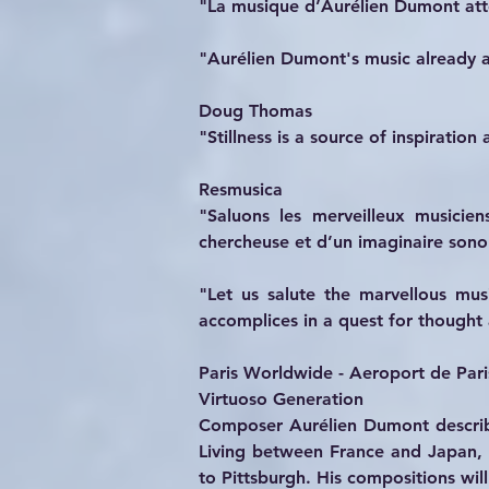
"La musique d’Aurélien Dumont atte
"Aurélien Dumont's music already ac
Doug Thomas
"Stillness is a source of inspiration
Resmusica
"Saluons les merveilleux musicien
chercheuse et d’un imaginaire sonor
"Let us salute the marvellous mus
accomplices in a quest for thought
Paris Worldwide - Aeroport de Pari
Virtuoso Generation
Composer Aurélien Dumont describes
Living between France and Japan, a
to Pittsburgh. His compositions wil