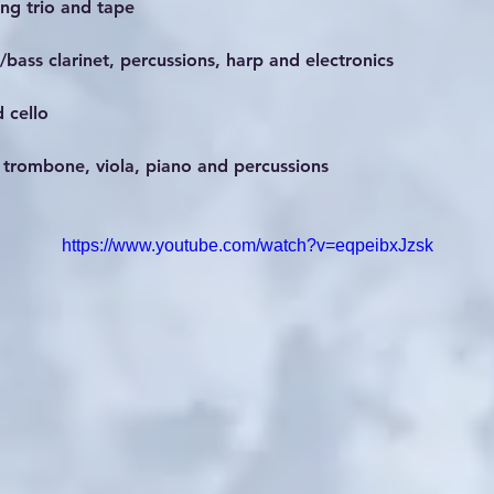
ring trio and tape
et/bass clarinet, percussions, harp and electronics
d cello
et, trombone, viola, piano and percussions
https://www.youtube.com/watch?v=eqpeibxJzsk