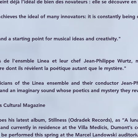
int déjà l’idéal de bien des novateurs : elle se découvre e
hieves the ideal of many innovators: it is constantly being 
 and a starting point for musical ideas and creativity."
s de l'ensmble Linea et leur chef Jean-Philippe Wurtz, 
e dont ils révèlent la poétique autant que le mystère."
icians of the Linea ensemble and their conductor Jean-P
 and an imaginary sound whose poetics and mystery they rev
s Cultural Magazine
 his latest album, Stillness (Odradek Records), as “A lunar
nd currently in residence at the Villa Medicis, Dumont’s 
l be performed this spring at the Marcel Landowski auditori