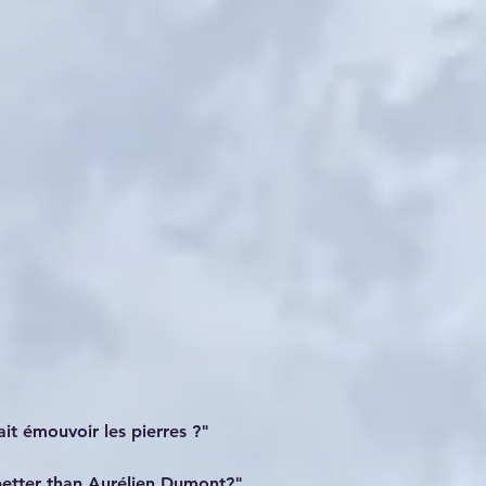
it émouvoir les pierres ?" 
tter than Aurélien Dumont?"   