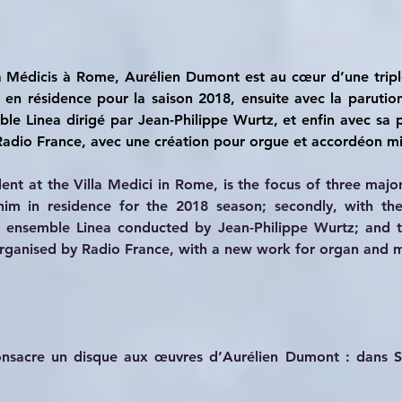
a Médicis à Rome, Aurélien Dumont est au cœur d’une triple
 en résidence pour la saison 2018, ensuite avec la parution
 Linea dirigé par Jean-Philippe Wurtz, et enfin avec sa par
 Radio France, avec une création pour orgue et accordéon mi
nt at the Villa Medici in Rome, is the focus of three major 
im in residence for the 2018 season; secondly, with th
nsemble Linea conducted by Jean-Philippe Wurtz; and thir
 organised by Radio France, with a new work for organ and m
onsacre un disque aux œuvres d’Aurélien Dumont : dans Stil