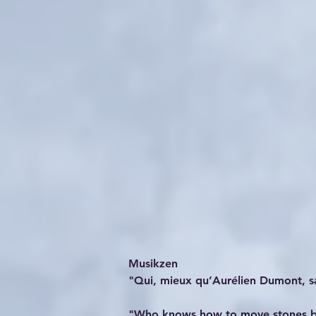
Musikzen
"Qui, mieux qu’Aurélien Dumont, sa
"Who knows how to move stones be