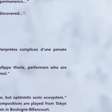
n permanence..."
discovered...".
nterprètes complices d’une pensée 
hilippe Wurtz, performers who are 
eal."
, but optimistic sonic ecosystem.” 
compositions are played from Tokyo 
um in Boulogne-Billancourt. 