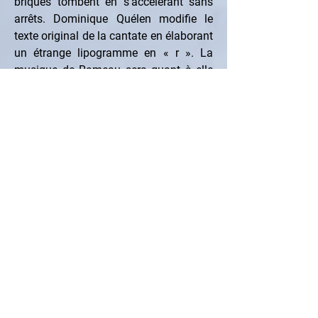
briques tombent en s'accélérant sans 
arrêts. Dominique Quélen modifie le 
texte original de la cantate en élaborant 
un étrange lipogramme en « r ». La 
musique de Rameau sera quant à elle 
mise en regard avec la musique 
emblématique du jeu vidéo, la chanson 
folklorique Russe Korobeiniki…
Following the example of Pierre 
Reverdy's and then the Surrealists' 
principle of the image, Thé®is is a little 
burlesque inversion that combines two 
extremely distant objects, as if 
metaphorical of each other. In this way, 
Rameau's cantata Thétis is modelled 
on the principle of the video game 
"Tetris", in which bricks fall and 
accelerate non-stop. Dominique Quélen 