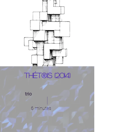
Thét®is (2014)
trio
6 minutes