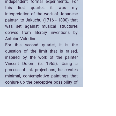
independent formal experiments. For 
this first quartet, it was my 
interpretation of the work of Japanese 
painter Ito Jakuchu (1716 - 1800) that 
was set against musical structures 
derived from literary inventions by 
Antoine Volodine.
For this second quartet, it is the 
question of the limit that is raised, 
inspired by the work of the painter 
Vincent Dulom (b. 1965). Using a 
process of ink projections, he creates 
minimal, contemplative paintings that 
conjure up the perceptive possibility of 
their own disappearance beneath a 
moving shadow. They are based on an 
economy of means close to scarcity, 
and question, in situ, the places where 
they are exhibited. The sound 