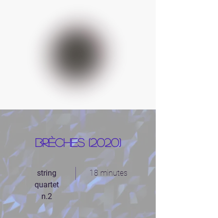
Brèches (2020)
string
18 minutes
quartet
n.2