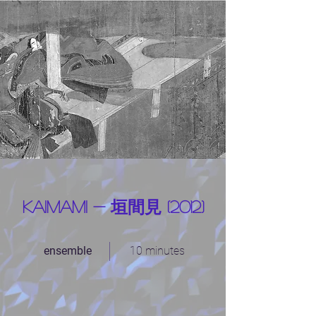
Kaimami - 垣間見 (2012)
ensemble
10 minutes