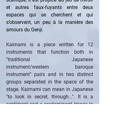
et autres faux-fuyants entre deux 
espaces qui se cherchent et qui 
s’observent, un peu à la manière des 
amours du Genji.
Kaimami is a piece written for 12 
instruments that function both in 
"traditional Japanese 
instrument/western baroque 
instrument" pairs and in two distinct 
groups separated in the space of the 
stage. Kaimami can mean in Japanese 
"to look in secret, through...". It is a 
sentiment and a predominant image in 
the Genji monogatari, a major eleventh-
century literary work attributed to 
Murasaki Shikibu, which lays the 
foundations of the psychological novel 