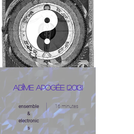
Abîme apogée (2013)
ensemble
16 minutes
&
electronic
s