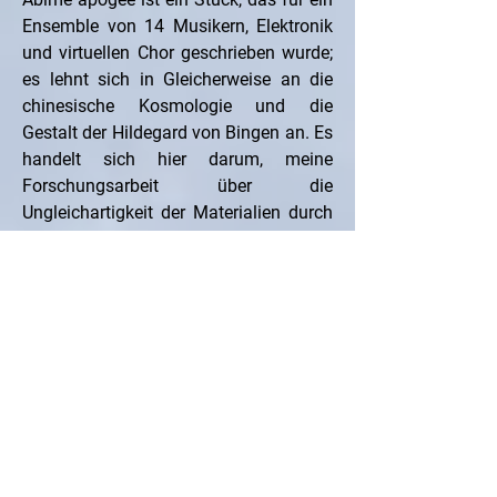
Ensemble von 14 Musikern, Elektronik 
und virtuellen Chor geschrieben wurde; 
es lehnt sich in Gleicherweise an die 
chinesische Kosmologie und die 
Gestalt der Hildegard von Bingen an. Es 
handelt sich hier darum, meine 
Forschungsarbeit über die 
Ungleichartigkeit der Materialien durch 
den Dialog einer instrumentalen 
zurückhaltenden und heftigen Schrift 
mit einer elektronischen, harmonischen 
und sehr engen Ableitung der Stimme 
fortzuführen. Durch das Hinterfragen 
der Bindung zwischen der 
Beständigkeit des Materials und der 
stetigen Bewegung, versucht das Werk 
zu einem Gleichgewicht in dauernder 
Unbeständigkeit ein zu münden, nach 