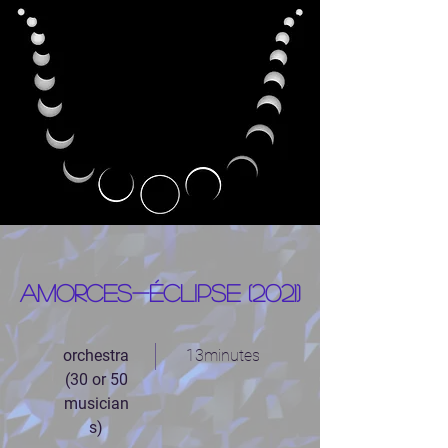
Amorces-éclipse (2021)
orchestra
13minutes
(30 or 50
musician
s)