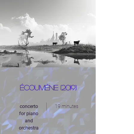
Écoumène (2019)
concerto
19 minutes
for piano
and
orchestra